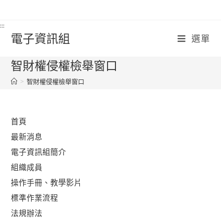
Skip
:::
to
:::
content
電子資訊組
選單
智財權侵權檢舉窗口
:::
>
智財權侵權檢舉窗口
首頁
最新消息
電子資訊組簡介
組織成員
操作手冊、教學影片
標準作業流程
法規辦法